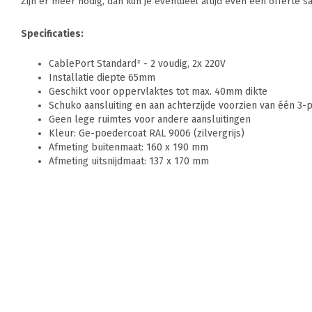
Zijn er meer nodig, dan kun je eventueel altijd even een offerte 
Specificaties:
CablePort Standard² - 2 voudig, 2x 220V
Installatie diepte 65mm
Geschikt voor oppervlaktes tot max. 40mm dikte
Schuko aansluiting en aan achterzijde voorzien van één 3-
Geen lege ruimtes voor andere aansluitingen
Kleur: Ge-poedercoat RAL 9006 (zilvergrijs)
Afmeting buitenmaat: 160 x 190 mm
Afmeting uitsnijdmaat: 137 x 170 mm