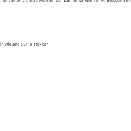
samenstellen via onze website. Dan kunnen wij kijken of wij misschien e
pin Wieland GST18 stekker