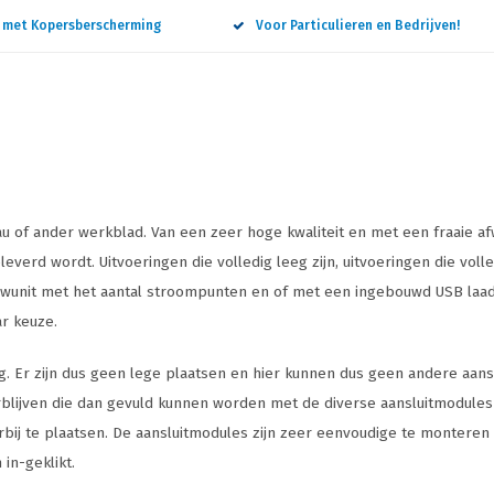
n met Kopersberscherming
Voor Particulieren en Bedrijven!
u of ander werkblad. Van een zeer hoge kwaliteit en met een fraaie 
eleverd wordt. Uitvoeringen die volledig leeg zijn, uitvoeringen die vo
bouwunit met het aantal stroompunten en of met een ingebouwd USB laa
ar keuze.
g. Er zijn dus geen lege plaatsen en hier kunnen dus geen andere aanslu
rblijven die dan gevuld kunnen worden met de diverse aansluitmodules
rbij te plaatsen. De aansluitmodules zijn zeer eenvoudige te monteren
in-geklikt.