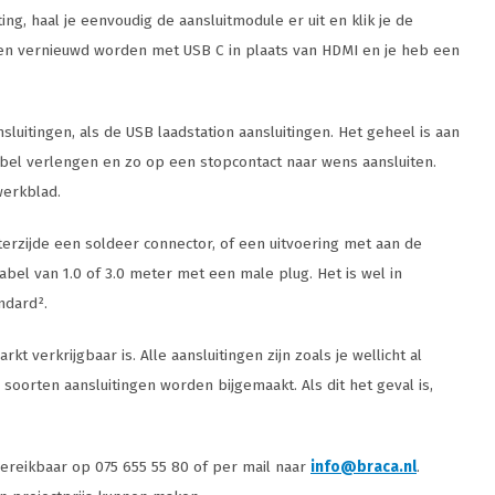
ng, haal je eenvoudig de aansluitmodule er uit en klik je de
aten vernieuwd worden met USB C in plaats van HDMI en je heb een
luitingen, als de USB laadstation aansluitingen. Het geheel is aan
bel verlengen en zo op een stopcontact naar wens aansluiten.
werkblad.
terzijde een soldeer connector, of een uitvoering met aan de
abel van 1.0 of 3.0 meter met een male plug. Het is wel in
ndard².
verkrijgbaar is. Alle aansluitingen zijn zoals je wellicht al
soorten aansluitingen worden bijgemaakt. Als dit het geval is,
ereikbaar op 075 655 55 80 of per mail naar
info@braca.nl
.