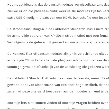
Het meest ideale is dat de aansluitmodules verwisselbaar zijn, dus
nieuwe er op die plek eenvoudig weer in. De modules zijn los ve
extra USB C nodig in plaats van een HDMI. Dan schaf je een losse
De stroomaansluitingen in de CablePort Standard² basis units zijn 
de achterzijde voorzien van +/- 30cm stroomkabel met een femal
Vervolgens is de gehele unit gevoed en kun je dus je apparaten a
De Konnect Flex 45 aansluitmodules zijn er in verschillende uitv
achterzijde 20 cm kabel+ female plug, een uitvoering met aan de v
sommige gevallen afhankelijk van de aansluiting die gekozen word
De CablePort Standard² Absoluut één van de fraaiste, meest flexib
gewend bent van Kindermann van een zeer hoge kwaliteit, de ontwik
zullen wij deze uiteraard toevoegen aan de modules en kunt je de
Mocht je iets niet kunnen vinden of mocht je vragen hebben over