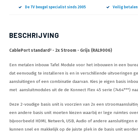
De TV beugel specialist sinds 2005
Veilig betale
BESCHRIJVING
CablePort standard² - 2x Stroom - Grijs (RAL9006)
Een metalen inbouw Tafel Module voor het inbouwen in een burea
dat eenvoudig te installeren is en in verschillende uitvoeringen g
aansluitingen of een combinatie daarvan. Kies je eigen basis in
met aansluitmodules uit de de Konnect Flex 45 serie (7464***) na
Deze 2-voudige basis unit is voorzien van 2x een stroomaansluitin
een andere basis unit moeten kiezen waarbij er lege ruimtes ove
bijvoorbeeld HDMI, Netwerk, USB, Audio of andere aansluitingen e
kunnen snel en makkelijk op de juiste plek in de basis unit worden 