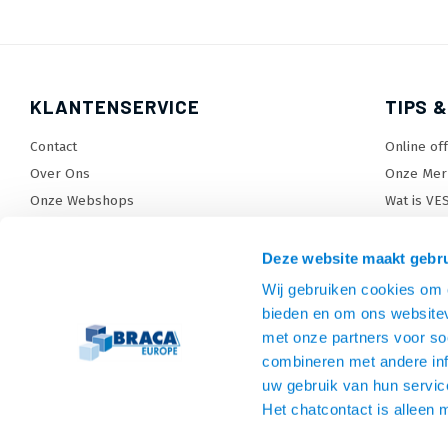
KLANTENSERVICE
TIPS &
Contact
Online of
Over Ons
Onze Mer
Onze Webshops
Wat is VE
Levertijden, dagen en voorwaarden
TV beugel
Verzendkosten
TV standa
Deze website maakt gebru
Retourneren en service
TV lift ke
Wij gebruiken cookies om c
Garantie
Monitora
bieden en om ons websitev
Betaalmethoden en voorwaarden
SiteMap
met onze partners voor so
combineren met andere inf
Privacy policy
uw gebruik van hun servic
Cookies
Het chatcontact is alleen 
Algemene voorwaarden