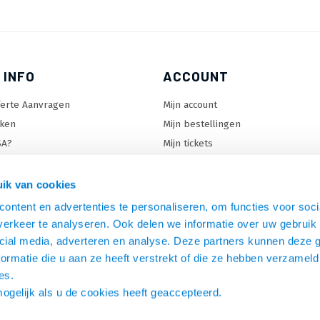
 INFO
ACCOUNT
ferte Aanvragen
Mijn account
ken
Mijn bestellingen
SA?
Mijn tickets
 keuzehulp
Mijn wenslijst
ard keuzehulp
ik van cookies
uzehulp
ontent en advertenties te personaliseren, om functies voor soci
rm keuzehulp
erkeer te analyseren. Ook delen we informatie over uw gebruik 
cial media, adverteren en analyse. Deze partners kunnen deze
ormatie die u aan ze heeft verstrekt of die ze hebben verzameld
es.
mogelijk als u de cookies heeft geaccepteerd.