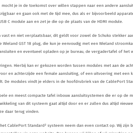
 mocht je in de toekomst over willen stappen naar een andere aansluiti
rkrijgbaar en gaan ook met de tijd mee, dus als er bijvoorbeeld appar
 USB C module aan en zet je die op de plaats van de HDMI module.
vast en niet verplaatsbaar, dit geldt voor zowel de Schuko stekker aans
e Wieland GST 18 plug, die kun je eenvoudig met een Wieland stroomka
ansluiten en eventueel opladen op je bureau, de vergadertafel of het 
oeringen. Hierbij kan er gekozen worden tussen modules met aan de ach
oor en achterzijde een female aansluiting, of een uitvoering met een k
t. De modules vindt je elders in de hoofdrubriek van de CablePort Sta
ele en meest compacte tafel inbouw aansluitsystemen die er op de markt 
keling van dit systeem gaat altijd door en er zullen dus altijd nieuwe 
ze daar terug vinden.
 het CablePort Standard² systeem neem dan even contact op. Wij zijn b