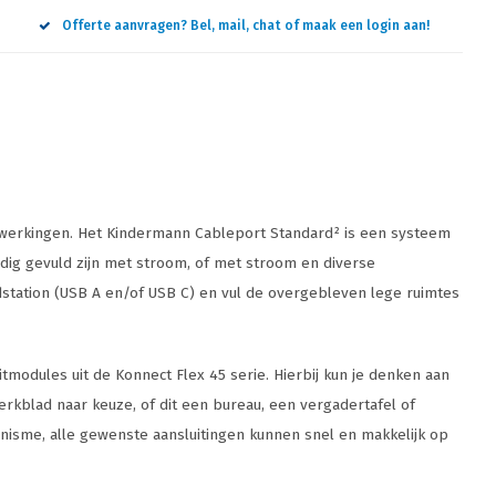
Offerte aanvragen? Bel, mail, chat of maak een login aan!
afwerkingen. Het Kindermann Cableport Standard² is een systeem
lledig gevuld zijn met stroom, of met stroom en diverse
dstation (USB A en/of USB C) en vul de overgebleven lege ruimtes
itmodules uit de Konnect Flex 45 serie. Hierbij kun je denken aan
erkblad naar keuze, of dit een bureau, een vergadertafel of
hanisme, alle gewenste aansluitingen kunnen snel en makkelijk op