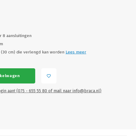
r 8 aansluitingen
mm
r (30 cm) die verlengd kan worden
Lees meer
nkelwagen
gin aan! (075 - 655 55 80 of mail naar
info@braca.nl
)