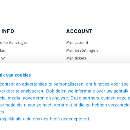
 INFO
ACCOUNT
ferte Aanvragen
Mijn account
ken
Mijn bestellingen
SA?
Mijn tickets
 keuzehulp
Mijn wenslijst
ard keuzehulp
ik van cookies
uzehulp
ontent en advertenties te personaliseren, om functies voor soci
rm keuzehulp
erkeer te analyseren. Ook delen we informatie over uw gebruik 
cial media, adverteren en analyse. Deze partners kunnen deze
ormatie die u aan ze heeft verstrekt of die ze hebben verzameld
es.
mogelijk als u de cookies heeft geaccepteerd.