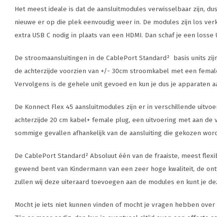
Het meest ideale is dat de aansluitmodules verwisselbaar zijn, dus
nieuwe er op die plek eenvoudig weer in. De modules zijn los ve
extra USB C nodig in plaats van een HDMI. Dan schaf je een losse
De stroomaansluitingen in de CablePort Standard² basis units zijn 
de achterzijde voorzien van +/- 30cm stroomkabel met een femal
Vervolgens is de gehele unit gevoed en kun je dus je apparaten a
De Konnect Flex 45 aansluitmodules zijn er in verschillende uitv
achterzijde 20 cm kabel+ female plug, een uitvoering met aan de v
sommige gevallen afhankelijk van de aansluiting die gekozen word
De CablePort Standard² Absoluut één van de fraaiste, meest flexib
gewend bent van Kindermann van een zeer hoge kwaliteit, de ontwik
zullen wij deze uiteraard toevoegen aan de modules en kunt je de
Mocht je iets niet kunnen vinden of mocht je vragen hebben over