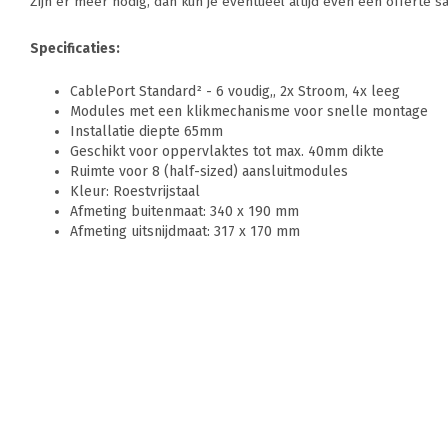
Zijn er meer nodig, dan kun je eventueel altijd even een offerte 
Specificaties:
CablePort Standard² - 6 voudig,, 2x Stroom, 4x leeg
Modules met een klikmechanisme voor snelle montage
Installatie diepte 65mm
Geschikt voor oppervlaktes tot max. 40mm dikte
Ruimte voor 8 (half-sized) aansluitmodules
Kleur: Roestvrijstaal
Afmeting buitenmaat: 340 x 190 mm
Afmeting uitsnijdmaat: 317 x 170 mm