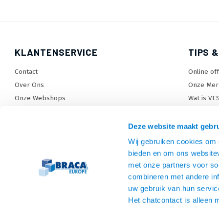
KLANTENSERVICE
TIPS &
Contact
Online of
Over Ons
Onze Mer
Onze Webshops
Wat is VE
Levertijden, dagen en voorwaarden
TV beugel
Verzendkosten
TV standa
Deze website maakt gebru
Retourneren en service
TV lift ke
Wij gebruiken cookies om c
Garantie
Monitora
bieden en om ons websitev
Betaalmethoden en voorwaarden
SiteMap
met onze partners voor so
combineren met andere inf
Privacy policy
uw gebruik van hun servic
Cookies
Het chatcontact is alleen 
Algemene voorwaarden