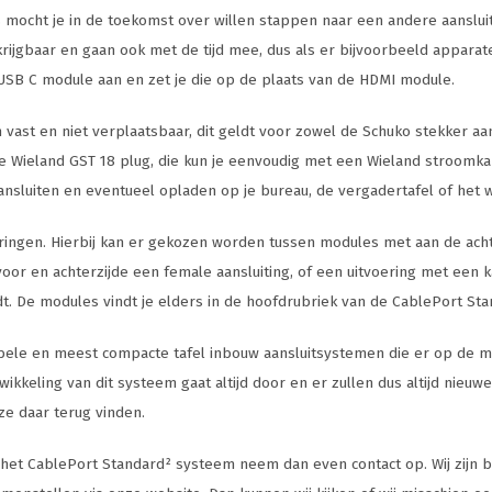
 mocht je in de toekomst over willen stappen naar een andere aansluiti
rkrijgbaar en gaan ook met de tijd mee, dus als er bijvoorbeeld appar
 USB C module aan en zet je die op de plaats van de HDMI module.
vast en niet verplaatsbaar, dit geldt voor zowel de Schuko stekker aans
e Wieland GST 18 plug, die kun je eenvoudig met een Wieland stroomka
ansluiten en eventueel opladen op je bureau, de vergadertafel of het 
oeringen. Hierbij kan er gekozen worden tussen modules met aan de ach
oor en achterzijde een female aansluiting, of een uitvoering met een k
t. De modules vindt je elders in de hoofdrubriek van de CablePort Sta
ele en meest compacte tafel inbouw aansluitsystemen die er op de markt 
keling van dit systeem gaat altijd door en er zullen dus altijd nieuwe 
ze daar terug vinden.
 het CablePort Standard² systeem neem dan even contact op. Wij zijn b