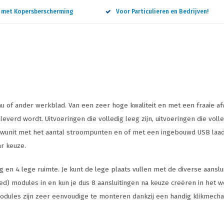
n met Kopersberscherming
Voor Particulieren en Bedrijven!
u of ander werkblad. Van een zeer hoge kwaliteit en met een fraaie 
eleverd wordt. Uitvoeringen die volledig leeg zijn, uitvoeringen die vo
bouwunit met het aantal stroompunten en of met een ingebouwd USB laa
ar keuze.
 en 4 lege ruimte. Je kunt de lege plaats vullen met de diverse aanslu
zed) modules in en kun je dus 8 aansluitingen na keuze creëren in het w
itmodules zijn zeer eenvoudige te monteren dankzij een handig klikmec