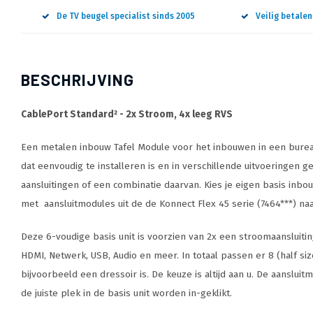
De TV beugel specialist sinds 2005
Veilig betale
BESCHRIJVING
CablePort Standard² - 2x Stroom, 4x leeg RVS
Een metalen inbouw Tafel Module voor het inbouwen in een burea
dat eenvoudig te installeren is en in verschillende uitvoeringen g
aansluitingen of een combinatie daarvan. Kies je eigen basis in
met aansluitmodules uit de de Konnect Flex 45 serie (7464***) na
Deze 6-voudige basis unit is voorzien van 2x een stroomaansluiting
HDMI, Netwerk, USB, Audio en meer. In totaal passen er 8 (half si
bijvoorbeeld een dressoir is. De keuze is altijd aan u. De aanslu
de juiste plek in de basis unit worden in-geklikt.