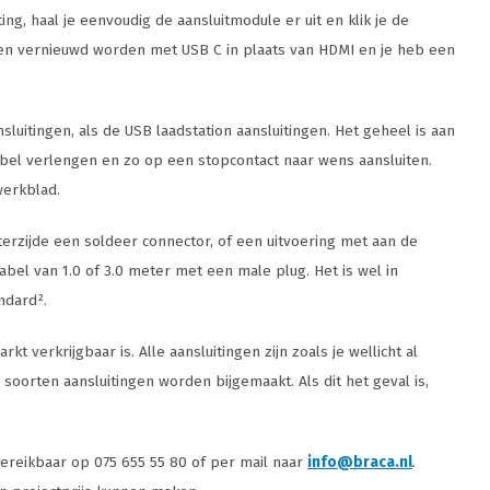
ng, haal je eenvoudig de aansluitmodule er uit en klik je de
aten vernieuwd worden met USB C in plaats van HDMI en je heb een
luitingen, als de USB laadstation aansluitingen. Het geheel is aan
bel verlengen en zo op een stopcontact naar wens aansluiten.
werkblad.
terzijde een soldeer connector, of een uitvoering met aan de
abel van 1.0 of 3.0 meter met een male plug. Het is wel in
ndard².
verkrijgbaar is. Alle aansluitingen zijn zoals je wellicht al
soorten aansluitingen worden bijgemaakt. Als dit het geval is,
ereikbaar op 075 655 55 80 of per mail naar
info@braca.nl
.