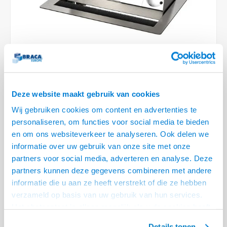
Optica
6.35 m
Plafondbeugels
Vloer/plafond/wand montage
Medische beugels
Fiets beugels
Stroomkabels
Sound
USB C 
HDMI 
Netwe
Stroo
BNC T
Coax &
RCA &
XLR &
TV standaarden
Accessoires
Monitorarm accessoires
Magnetron beugels
BNC / SDI Kabels
USB 2
HDMI 
Netwe
Overi
BNC A
Coax 
RCA &
Conne
Accessoires TV liften
Draaiplateau
Coax en F-Connector Kabels
HDMI 
Netwe
Verle
Composiet Video Kabels
Deze website maakt gebruik van cookies
HDMI 
Stekk
Audio kabels
Wij gebruiken cookies om content en advertenties te
Power
personaliseren, om functies voor social media te bieden
€338,95
XLR en Jack Kabels
en om ons websiteverkeer te analyseren. Ook delen we
Stroo
informatie over uw gebruik van onze site met onze
LEVERTIJD 2 TOT 3 DAGEN
Speaker kabels
partners voor social media, adverteren en analyse. Deze
• 1x Stroom, 1x USB lader (2 ingangen) ruimte voor 4 aansluitingen
partners kunnen deze gegevens combineren met andere
• Inbouwdiepte 65 mm, voor tafelbladen tot 40 mm
informatie die u aan ze heeft verstrekt of die ze hebben
• Achterzijde voorzien van Wieland GST 18 stekker (30 cm) die verlengd
verzameld op basis van uw gebruik van hun services.
kan worden
Lees meer
Het chatcontact is alleen mogelijk als u de cookies heeft
geaccepteerd.
Details tonen
Offerte aanvragen? Bel, mail, chat of maak een login aan! (075 - 655