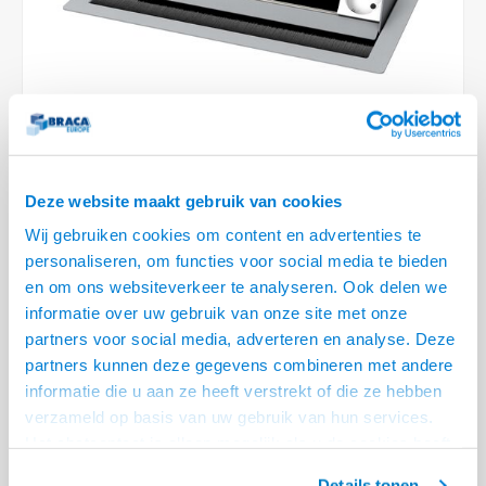
Optica
6.35 m
Plafondbeugels
Vloer/plafond/wand montage
Medische beugels
Fiets beugels
Stroomkabels
Sound
USB C 
HDMI 
Netwe
Stroo
BNC T
Coax &
RCA &
XLR &
TV standaarden
Accessoires
Monitorarm accessoires
Magnetron beugels
BNC / SDI Kabels
USB 2
HDMI 
Netwe
Overi
BNC A
Coax 
RCA &
Conne
Accessoires TV liften
Draaiplateau
Coax en F-Connector Kabels
HDMI 
Netwe
Verle
Composiet Video Kabels
Deze website maakt gebruik van cookies
HDMI 
Stekk
Audio kabels
Wij gebruiken cookies om content en advertenties te
Power
personaliseren, om functies voor social media te bieden
€272,95
XLR en Jack Kabels
en om ons websiteverkeer te analyseren. Ook delen we
Stroo
informatie over uw gebruik van onze site met onze
LEVERTIJD 2 TOT 3 DAGEN
Speaker kabels
partners voor social media, adverteren en analyse. Deze
• 1x Stroom, ruimte voor 10 aansluitingen
partners kunnen deze gegevens combineren met andere
• Inbouwdiepte 65 mm, voor tafelbladen tot max. 40 mm dik
informatie die u aan ze heeft verstrekt of die ze hebben
• Bekabeling netjes via de onderzijde vrijwel onzichtbaar weggewerkt
verzameld op basis van uw gebruik van hun services.
Lees meer
Het chatcontact is alleen mogelijk als u de cookies heeft
geaccepteerd.
Details tonen
Offerte aanvragen? Bel, mail, chat of maak een login aan! (075 - 655