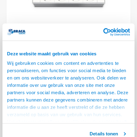
Optica
6.35 m
Plafondbeugels
Vloer/plafond/wand montage
Medische beugels
Fiets beugels
Stroomkabels
Sound
USB C 
HDMI 
Netwe
Stroo
BNC T
Coax &
RCA &
XLR &
TV standaarden
Accessoires
Monitorarm accessoires
Magnetron beugels
BNC / SDI Kabels
USB 2
HDMI 
Netwe
Overi
BNC A
Coax 
RCA &
Conne
Accessoires TV liften
Draaiplateau
Coax en F-Connector Kabels
HDMI 
Netwe
Verle
Composiet Video Kabels
Deze website maakt gebruik van cookies
HDMI 
Stekk
Wij gebruiken cookies om content en advertenties te
Audio kabels
personaliseren, om functies voor social media te bieden
€123,95
Power
en om ons websiteverkeer te analyseren. Ook delen we
XLR en Jack Kabels
LEVERTIJD 2 TOT 3 DAGEN
informatie over uw gebruik van onze site met onze
Stroo
partners voor social media, adverteren en analyse. Deze
Speaker kabels
• CablePort Flex modulehouder
partners kunnen deze gegevens combineren met andere
• Voorzien van 4x een Schuko Stroom aansluiting
informatie die u aan ze heeft verstrekt of die ze hebben
• Achterzijde voorzien van 30 cm kabel met een Wieland GST 18 female
verzameld op basis van uw gebruik van hun services.
aansluiting
Lees meer
Het chatcontact is alleen mogelijk als u de cookies heeft
geaccepteerd.
Offerte aanvragen? Bel, mail, chat of maak een login aan! (075 - 655
Details tonen
55 80 of mail naar
info@braca.nl
)