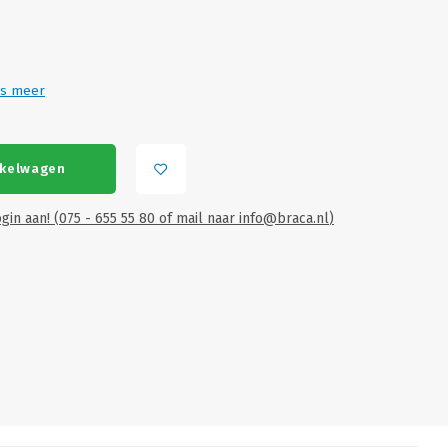
s meer
nkelwagen
gin aan! (075 - 655 55 80 of mail naar
info@braca.nl
)