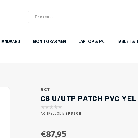
STANDAARD
MONITORARMEN
LAPTOP & PC
TABLET & 
ACT
C6 U/UTP PATCH PVC YE
ARTIKELCODE
EP880H
€87,95