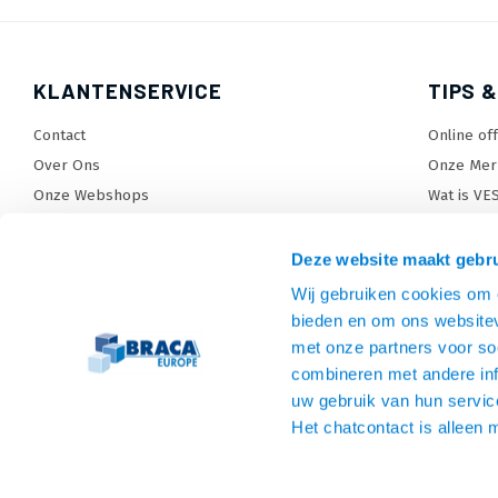
KLANTENSERVICE
TIPS &
Contact
Online of
Over Ons
Onze Mer
Onze Webshops
Wat is VE
Levertijden, dagen en voorwaarden
TV beugel
Verzendkosten
TV standa
Deze website maakt gebru
Retourneren en service
TV lift ke
Wij gebruiken cookies om c
Garantie
Monitora
bieden en om ons websitev
Betaalmethoden en voorwaarden
SiteMap
met onze partners voor so
combineren met andere inf
Privacy policy
uw gebruik van hun servic
Cookies
Het chatcontact is alleen 
Algemene voorwaarden