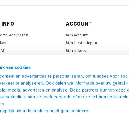
 INFO
ACCOUNT
ferte Aanvragen
Mijn account
ken
Mijn bestellingen
SA?
Mijn tickets
 keuzehulp
Mijn wenslijst
ard keuzehulp
ik van cookies
uzehulp
ontent en advertenties te personaliseren, om functies voor soci
rm keuzehulp
erkeer te analyseren. Ook delen we informatie over uw gebruik 
cial media, adverteren en analyse. Deze partners kunnen deze
ormatie die u aan ze heeft verstrekt of die ze hebben verzameld
es.
mogelijk als u de cookies heeft geaccepteerd.