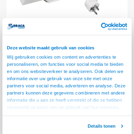
Optica
6.35 m
Plafondbeugels
Vloer/plafond/wand montage
Medische beugels
Fiets beugels
Stroomkabels
Sound
USB C 
HDMI 
Netwe
Stroo
BNC T
Coax &
RCA &
XLR &
TV standaarden
Accessoires
Monitorarm accessoires
Magnetron beugels
BNC / SDI Kabels
USB 2
HDMI 
Netwe
Overi
BNC A
Coax 
RCA &
Conne
Accessoires TV liften
Draaiplateau
Coax en F-Connector Kabels
HDMI 
Netwe
Verle
Deze website maakt gebruik van cookies
Composiet Video Kabels
HDMI 
Stekk
Wij gebruiken cookies om content en advertenties te
Audio kabels
€58,95
€57,95
personaliseren, om functies voor social media te bieden
1 OP VOORRAAD
Power
en om ons websiteverkeer te analyseren. Ook delen we
XLR en Jack Kabels
informatie over uw gebruik van onze site met onze
VOOR 20.30 BESTELD, MORGEN GELEVERD!
partners voor social media, adverteren en analyse. Deze
Stroo
• 2x RJ45, 2x USB Lader, 3x Schuko Stroom
Speaker kabels
partners kunnen deze gegevens combineren met andere
• Voorzien van schakelaar voor stroombesparing
informatie die u aan ze heeft verstrekt of die ze hebben
• Voorzien van adhesieve kleefstrip bevestiging
Lees meer
verzameld op basis van uw gebruik van hun services.
Het chatcontact is alleen mogelijk als u de cookies heeft
Offerte aanvragen? Bel, mail, chat of maak een login aan! (075 - 655
geaccepteerd.
55 80 of mail naar
info@braca.nl
)
Details tonen