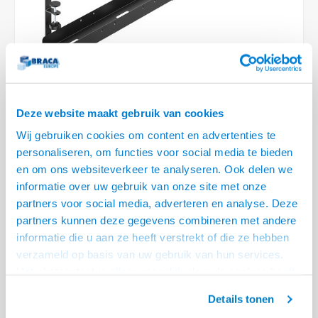
Optica
6.35 m
Plafondbeugels
Vloer/plafond/wand montage
Medische beugels
Fiets beugels
Stroomkabels
Sound
USB C 
HDMI 
Netwe
Stroo
BNC T
Coax &
RCA &
XLR &
TV standaarden
Accessoires
Monitorarm accessoires
Magnetron beugels
BNC / SDI Kabels
USB 2
HDMI 
Netwe
Overi
BNC A
Coax 
RCA &
Conne
Accessoires TV liften
Draaiplateau
Coax en F-Connector Kabels
HDMI 
Netwe
Verle
Deze website maakt gebruik van cookies
Composiet Video Kabels
HDMI 
Stekk
Wij gebruiken cookies om content en advertenties te
Audio kabels
€30,95
personaliseren, om functies voor social media te bieden
5 OP VOORRAAD
Power
en om ons websiteverkeer te analyseren. Ook delen we
XLR en Jack Kabels
informatie over uw gebruik van onze site met onze
VOOR 20.30 BESTELD, MORGEN GELEVERD!
partners voor social media, adverteren en analyse. Deze
Stroo
• 80, 100 of 120 cm lang, 105 mm breed
Speaker kabels
partners kunnen deze gegevens combineren met andere
• Met bladklem aan het bureau geklemd
informatie die u aan ze heeft verstrekt of die ze hebben
• Vanaf de bovenzijde vanaf het bureaublad 207 mm
Lees meer
verzameld op basis van uw gebruik van hun services.
Het chatcontact is alleen mogelijk als u de cookies heeft
Offerte aanvragen? Bel, mail, chat of maak een login aan! (075 - 655
geaccepteerd.
55 80 of mail naar
info@braca.nl
)
Details tonen