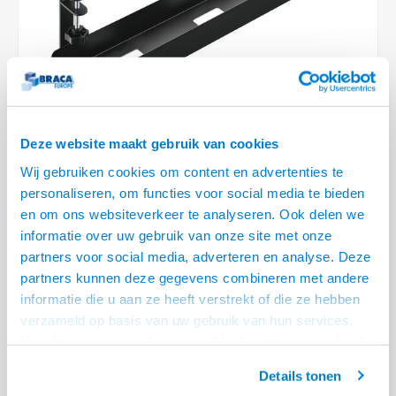
Optica
6.35 m
Plafondbeugels
Vloer/plafond/wand montage
Medische beugels
Fiets beugels
Stroomkabels
Sound
USB C 
HDMI 
Netwe
Stroo
BNC T
Coax &
RCA &
XLR &
TV standaarden
Accessoires
Monitorarm accessoires
Magnetron beugels
BNC / SDI Kabels
USB 2
HDMI 
Netwe
Overi
BNC A
Coax 
RCA &
Conne
Accessoires TV liften
Draaiplateau
Coax en F-Connector Kabels
HDMI 
Netwe
Verle
Composiet Video Kabels
Deze website maakt gebruik van cookies
HDMI 
Stekk
Wij gebruiken cookies om content en advertenties te
Audio kabels
personaliseren, om functies voor social media te bieden
€21,95
Power
en om ons websiteverkeer te analyseren. Ook delen we
XLR en Jack Kabels
informatie over uw gebruik van onze site met onze
LEVERTIJD 2 TOT 5 DAGEN
Stroo
partners voor social media, adverteren en analyse. Deze
Speaker kabels
• 60 cm lang, 105 mm breed
partners kunnen deze gegevens combineren met andere
• Met bladklem aan het bureau geklemd
informatie die u aan ze heeft verstrekt of die ze hebben
verzameld op basis van uw gebruik van hun services.
• Vanaf de bovenzijde vanaf het bureaublad 207 mm
Lees meer
Het chatcontact is alleen mogelijk als u de cookies heeft
Offerte aanvragen? Bel, mail, chat of maak een login aan! (075 - 655
geaccepteerd.
55 80 of mail naar
info@braca.nl
)
Details tonen