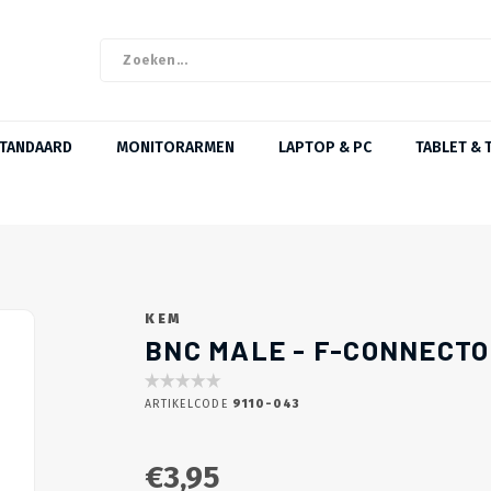
STANDAARD
MONITORARMEN
LAPTOP & PC
TABLET & 
KEM
BNC MALE - F-CONNECT
ARTIKELCODE
9110-043
€3,95