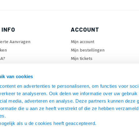
 INFO
ACCOUNT
ferte Aanvragen
Mijn account
ken
Mijn bestellingen
SA?
Mijn tickets
 keuzehulp
Mijn wenslijst
ard keuzehulp
ik van cookies
uzehulp
ontent en advertenties te personaliseren, om functies voor soci
rm keuzehulp
erkeer te analyseren. Ook delen we informatie over uw gebruik 
cial media, adverteren en analyse. Deze partners kunnen deze
ormatie die u aan ze heeft verstrekt of die ze hebben verzameld
es.
mogelijk als u de cookies heeft geaccepteerd.