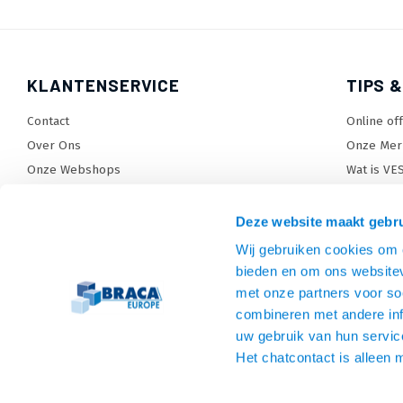
KLANTENSERVICE
TIPS &
Contact
Online of
Over Ons
Onze Mer
Onze Webshops
Wat is VE
Levertijden, dagen en voorwaarden
TV beugel
Verzendkosten
TV standa
Deze website maakt gebru
Retourneren en service
TV lift ke
Wij gebruiken cookies om c
Garantie
Monitora
bieden en om ons websitev
Betaalmethoden en voorwaarden
SiteMap
met onze partners voor so
combineren met andere inf
Privacy policy
uw gebruik van hun servic
Cookies
Het chatcontact is alleen 
Algemene voorwaarden