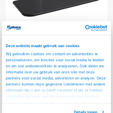
Optica
6.35 m
Plafondbeugels
Vloer/plafond/wand montage
Medische beugels
Fiets beugels
Stroomkabels
Sound
USB C 
HDMI 
Netwe
Stroo
BNC T
Coax &
RCA &
XLR &
TV standaarden
Accessoires
Monitorarm accessoires
Magnetron beugels
BNC / SDI Kabels
USB 2
HDMI 
Netwe
Overi
BNC A
Coax 
RCA &
Conne
Accessoires TV liften
Draaiplateau
Coax en F-Connector Kabels
HDMI 
Netwe
Verle
Composiet Video Kabels
VIDEO
Deze website maakt gebruik van cookies
HDMI 
Stekk
Audio kabels
Wij gebruiken cookies om content en advertenties te
€53,95
personaliseren, om functies voor social media te bieden
Power
1 OP VOORRAAD
XLR en Jack Kabels
en om ons websiteverkeer te analyseren. Ook delen we
informatie over uw gebruik van onze site met onze
VOOR 20.30 BESTELD, MORGEN GELEVERD!
Stroo
Speaker kabels
partners voor social media, adverteren en analyse. Deze
• Uitsluitend voor MyWall HT 20 & HT 21
partners kunnen deze gegevens combineren met andere
• Te plaatsen op deze Tripod standaarden tussen de driepoot en
informatie die u aan ze heeft verstrekt of die ze hebben
bovenste stang
verzameld op basis van uw gebruik van hun services.
• Veiligheids glazen plateau van 330 x 625 x 15 mm, max. 5 kg
Lees meer
Het chatcontact is alleen mogelijk als u de cookies heeft
geaccepteerd.
Offerte aanvragen? Bel, mail, chat of maak een login aan! (075 - 655
Details tonen