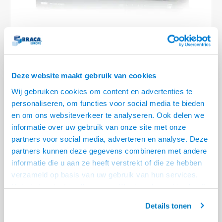
Optica
6.35 m
Plafondbeugels
Vloer/plafond/wand montage
Medische beugels
Fiets beugels
Stroomkabels
Sound
USB C 
HDMI 
Netwe
Stroo
BNC T
Coax &
RCA &
XLR &
TV standaarden
Accessoires
Monitorarm accessoires
Magnetron beugels
BNC / SDI Kabels
USB 2
HDMI 
Netwe
Overi
BNC A
Coax 
RCA &
Conne
Accessoires TV liften
Draaiplateau
Coax en F-Connector Kabels
HDMI 
Netwe
Verle
Deze website maakt gebruik van cookies
Composiet Video Kabels
Wij gebruiken cookies om content en advertenties te
HDMI 
Stekk
personaliseren, om functies voor social media te bieden
Audio kabels
€400,95
en om ons websiteverkeer te analyseren. Ook delen we
Power
VOOR 15:00 BESTELD IS, MORGEN GELEVERD!
informatie over uw gebruik van onze site met onze
XLR en Jack Kabels
partners voor social media, adverteren en analyse. Deze
Stroo
• 4 HDMI bronnen, naar 4 schermen
partners kunnen deze gegevens combineren met andere
Speaker kabels
• Ondersteund 3840 x 2160 @ 60 Hz en DCI 4096 x 2160 @30 Hz
informatie die u aan ze heeft verstrekt of die ze hebben
• 19 inch Rack Mountable
Lees meer
verzameld op basis van uw gebruik van hun services.
Het chatcontact is alleen mogelijk als u de cookies heeft
Offerte aanvragen? Bel, mail, chat of maak een login aan! (075 - 655
geaccepteerd.
55 80 of mail naar
info@braca.nl
)
Details tonen