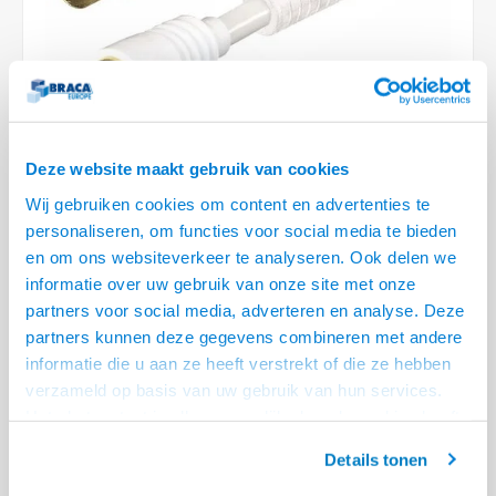
Optica
6.35 m
Plafondbeugels
Vloer/plafond/wand montage
Medische beugels
Fiets beugels
Stroomkabels
Sound
USB C 
HDMI 
Netwe
Stroo
BNC T
Coax &
RCA &
XLR &
TV standaarden
Accessoires
Monitorarm accessoires
Magnetron beugels
BNC / SDI Kabels
USB 2
HDMI 
Netwe
Overi
BNC A
Coax 
RCA &
Conne
Accessoires TV liften
Draaiplateau
Coax en F-Connector Kabels
HDMI 
Netwe
Verle
Deze website maakt gebruik van cookies
Composiet Video Kabels
Wij gebruiken cookies om content en advertenties te
HDMI 
Stekk
personaliseren, om functies voor social media te bieden
Audio kabels
€5,95
en om ons websiteverkeer te analyseren. Ook delen we
Power
LEVERTIJD 2 TOT 5 DAGEN
informatie over uw gebruik van onze site met onze
XLR en Jack Kabels
partners voor social media, adverteren en analyse. Deze
Stroo
• Coax IEC male - Coax IEC female
partners kunnen deze gegevens combineren met andere
Speaker kabels
• 85dB klasse A kabel
informatie die u aan ze heeft verstrekt of die ze hebben
• Dubbele afscherming, vergulde contacten
Lees meer
verzameld op basis van uw gebruik van hun services.
Het chatcontact is alleen mogelijk als u de cookies heeft
Offerte aanvragen? Bel, mail, chat of maak een login aan! (075 - 655
geaccepteerd.
55 80 of mail naar
info@braca.nl
)
Details tonen