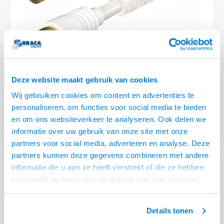
Optica
6.35 m
Plafondbeugels
Vloer/plafond/wand montage
Medische beugels
Fiets beugels
Stroomkabels
Sound
USB C 
HDMI 
Netwe
Stroo
BNC T
Coax &
RCA &
XLR &
TV standaarden
Accessoires
Monitorarm accessoires
Magnetron beugels
BNC / SDI Kabels
USB 2
HDMI 
Netwe
Overi
BNC A
Coax 
RCA &
Conne
Accessoires TV liften
Draaiplateau
Coax en F-Connector Kabels
HDMI 
Netwe
Verle
Deze website maakt gebruik van cookies
Composiet Video Kabels
HDMI 
Stekk
Wij gebruiken cookies om content en advertenties te
Audio kabels
€8,95
personaliseren, om functies voor social media te bieden
4 OP VOORRAAD
Power
en om ons websiteverkeer te analyseren. Ook delen we
XLR en Jack Kabels
informatie over uw gebruik van onze site met onze
VOOR 20.30 BESTELD, MORGEN GELEVERD!
partners voor social media, adverteren en analyse. Deze
Stroo
• Coax IEC male - Coax IEC female
Speaker kabels
partners kunnen deze gegevens combineren met andere
• 85dB klasse A kabel
informatie die u aan ze heeft verstrekt of die ze hebben
• Dubbele afscherming, vergulde contacten
Lees meer
verzameld op basis van uw gebruik van hun services.
Het chatcontact is alleen mogelijk als u de cookies heeft
Offerte aanvragen? Bel, mail, chat of maak een login aan! (075 - 655
geaccepteerd.
55 80 of mail naar
info@braca.nl
)
Details tonen