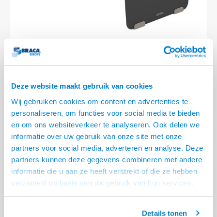
Optica
6.35 m
Plafondbeugels
Vloer/plafond/wand montage
Medische beugels
Fiets beugels
Stroomkabels
Sound
USB C 
HDMI 
Netwe
Stroo
BNC T
Coax &
RCA &
XLR &
TV standaarden
Accessoires
Monitorarm accessoires
Magnetron beugels
BNC / SDI Kabels
USB 2
HDMI 
Netwe
Overi
BNC A
Coax 
RCA &
Conne
Accessoires TV liften
Draaiplateau
Coax en F-Connector Kabels
HDMI 
Netwe
Verle
Composiet Video Kabels
Deze website maakt gebruik van cookies
HDMI 
Stekk
Wij gebruiken cookies om content en advertenties te
Audio kabels
€74,95
personaliseren, om functies voor social media te bieden
Power
VOOR 11:30 BESTELD, MORGEN GELEVERD!
en om ons websiteverkeer te analyseren. Ook delen we
XLR en Jack Kabels
informatie over uw gebruik van onze site met onze
Stroo
• Afmeting 382 x 260 x 110 mm
partners voor social media, adverteren en analyse. Deze
Speaker kabels
• Gemaakt van stevig staal, met een stevige kras-bestendige laag mat
partners kunnen deze gegevens combineren met andere
zwarte poedercoating
informatie die u aan ze heeft verstrekt of die ze hebben
• Zorgt voor betere ergonomische werkhouding
verzameld op basis van uw gebruik van hun services.
• Ideaal in combinatie met de Bento Toolbox 903
Lees meer
Het chatcontact is alleen mogelijk als u de cookies heeft
geaccepteerd.
Offerte aanvragen? Bel, mail, chat of maak een login aan! (075 - 655
Details tonen