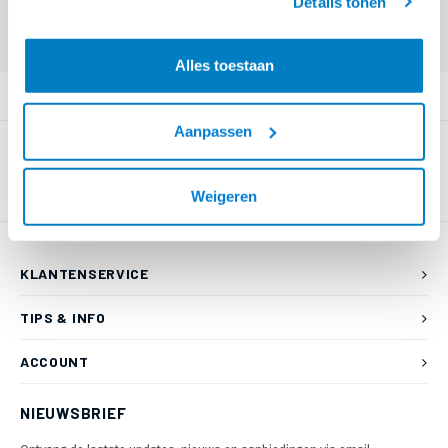
Details tonen
Offerte aanvragen? Bel, mail, chat of maak een login aan! (075 - 655
55 80 of mail naar
info@braca.nl
)
Alles toestaan
PRODUCTOMSCHRIJVING
Aanpassen
Weigeren
KLANTENSERVICE
TIPS & INFO
ACCOUNT
NIEUWSBRIEF