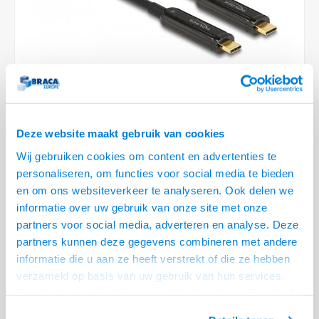
Optica
6.35 m
Plafondbeugels
Vloer/plafond/wand montage
Medische beugels
Fiets beugels
Stroomkabels
Sound
USB C 
HDMI 
Netwe
Stroo
BNC T
Coax &
RCA &
XLR &
TV standaarden
Accessoires
Monitorarm accessoires
Magnetron beugels
BNC / SDI Kabels
USB 2
HDMI 
Netwe
Overi
BNC A
Coax 
RCA &
Conne
Accessoires TV liften
Draaiplateau
Coax en F-Connector Kabels
HDMI 
Netwe
Verle
Composiet Video Kabels
HDMI 
Deze website maakt gebruik van cookies
Stekk
Audio kabels
Wij gebruiken cookies om content en advertenties te
€195,95
Power
personaliseren, om functies voor social media te bieden
XLR en Jack Kabels
en om ons websiteverkeer te analyseren. Ook delen we
LEVERTIJD 2 TOT 5 DAGEN
Stroo
informatie over uw gebruik van onze site met onze
Speaker kabels
• Alleen voor overdracht van Video en Audio
partners voor social media, adverteren en analyse. Deze
• 4K @ 60 Hz, glasvezel kabel
partners kunnen deze gegevens combineren met andere
• Geschikt voor resoluties tot 4K (3840x2160 @ 60Hz)
informatie die u aan ze heeft verstrekt of die ze hebben
verzameld op basis van uw gebruik van hun services.
• 2 lane kabel, niet geschikt voor Tunderbolt 3 of Touchscreen
Het chatcontact is alleen mogelijk als u de cookies heeft
toepassingen
Lees meer
geaccepteerd.