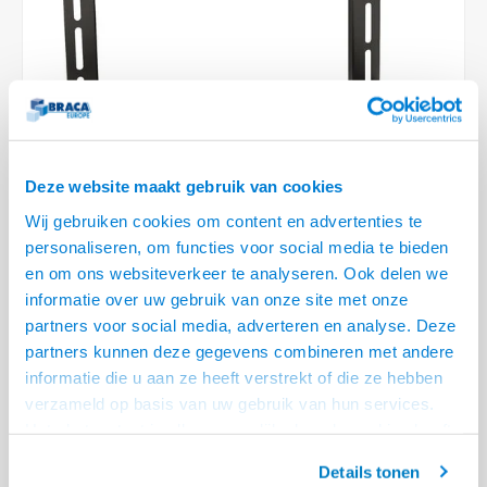
Optica
6.35 m
Plafondbeugels
Vloer/plafond/wand montage
Medische beugels
Fiets beugels
Stroomkabels
Sound
USB C 
HDMI 
Netwe
Stroo
BNC T
Coax &
RCA &
XLR &
TV standaarden
Accessoires
Monitorarm accessoires
Magnetron beugels
BNC / SDI Kabels
USB 2
HDMI 
Netwe
Overi
BNC A
Coax 
RCA &
Conne
Accessoires TV liften
Draaiplateau
Coax en F-Connector Kabels
HDMI 
Netwe
Verle
Composiet Video Kabels
Deze website maakt gebruik van cookies
HDMI 
Stekk
Wij gebruiken cookies om content en advertenties te
Audio kabels
personaliseren, om functies voor social media te bieden
€22,95
Power
€34,95
en om ons websiteverkeer te analyseren. Ook delen we
XLR en Jack Kabels
1 OP VOORRAAD
informatie over uw gebruik van onze site met onze
Stroo
VOOR 20.30 BESTELD, MORGEN GELEVERD!
partners voor social media, adverteren en analyse. Deze
Speaker kabels
partners kunnen deze gegevens combineren met andere
• Plateau afmeting 460 x 250 cm
informatie die u aan ze heeft verstrekt of die ze hebben
• Voor bevestiging aan TV of tussen TV en beugel
verzameld op basis van uw gebruik van hun services.
• Ideaal voor een "Clean Look" installatie
Lees meer
Het chatcontact is alleen mogelijk als u de cookies heeft
geaccepteerd.
Offerte aanvragen? Bel, mail, chat of maak een login aan! (075 - 655
Details tonen
55 80 of mail naar
info@braca.nl
)