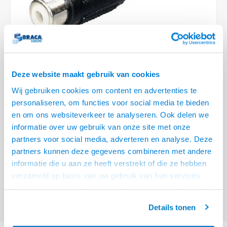
Optica
6.35 m
Plafondbeugels
Vloer/plafond/wand montage
Medische beugels
Fiets beugels
Stroomkabels
Sound
USB C 
HDMI 
Netwe
Stroo
BNC T
Coax &
RCA &
XLR &
TV standaarden
Accessoires
Monitorarm accessoires
Magnetron beugels
BNC / SDI Kabels
USB 2
HDMI 
Netwe
Overi
BNC A
Coax 
RCA &
Conne
Accessoires TV liften
Draaiplateau
Coax en F-Connector Kabels
HDMI 
Netwe
Verle
Deze website maakt gebruik van cookies
Composiet Video Kabels
Wij gebruiken cookies om content en advertenties te
HDMI 
Stekk
personaliseren, om functies voor social media te bieden
Audio kabels
€3,95
en om ons websiteverkeer te analyseren. Ook delen we
23 OP VOORRAAD
Power
informatie over uw gebruik van onze site met onze
XLR en Jack Kabels
VOOR 20.30 BESTELD, MORGEN GELEVERD!
partners voor social media, adverteren en analyse. Deze
Stroo
partners kunnen deze gegevens combineren met andere
• RCA Female - Mono Jack
Speaker kabels
informatie die u aan ze heeft verstrekt of die ze hebben
• Onmisbaar voor veel mengtafels en mixers
Lees meer
verzameld op basis van uw gebruik van hun services.
Het chatcontact is alleen mogelijk als u de cookies heeft
Offerte aanvragen? Bel, mail, chat of maak een login aan! (075 - 655
55 80 of mail naar
info@braca.nl
)
geaccepteerd.
Details tonen