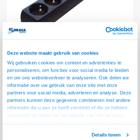
Optica
6.35 m
Plafondbeugels
Vloer/plafond/wand montage
Medische beugels
Fiets beugels
Stroomkabels
Sound
USB C 
HDMI 
Netwe
Stroo
BNC T
Coax &
RCA &
XLR &
TV standaarden
Accessoires
Monitorarm accessoires
Magnetron beugels
BNC / SDI Kabels
USB 2
HDMI 
Netwe
Overi
BNC A
Coax 
RCA &
Conne
Accessoires TV liften
Draaiplateau
Coax en F-Connector Kabels
HDMI 
Netwe
Verle
Composiet Video Kabels
Deze website maakt gebruik van cookies
HDMI 
Stekk
Wij gebruiken cookies om content en advertenties te
Audio kabels
personaliseren, om functies voor social media te bieden
€9,95
Power
en om ons websiteverkeer te analyseren. Ook delen we
6 OP VOORRAAD
XLR en Jack Kabels
informatie over uw gebruik van onze site met onze
VOOR 20.30 BESTELD, MORGEN GELEVERD!
Stroo
partners voor social media, adverteren en analyse. Deze
Speaker kabels
partners kunnen deze gegevens combineren met andere
• Geaarde Stekkerdoos 6 ingangen
informatie die u aan ze heeft verstrekt of die ze hebben
• Contacten 45° gedraaid voor optimale toenadering
verzameld op basis van uw gebruik van hun services.
• Voorzien van randaarde en kind veilige ingangen
Lees meer
Het chatcontact is alleen mogelijk als u de cookies heeft
geaccepteerd.
Offerte aanvragen? Bel, mail, chat of maak een login aan! (075 - 655
Details tonen
55 80 of mail naar
info@braca.nl
)