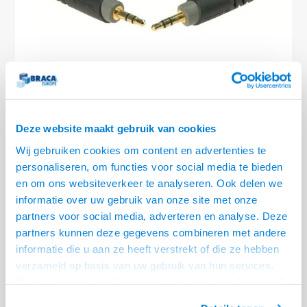
Optica
6.35 m
Plafondbeugels
Vloer/plafond/wand montage
Medische beugels
Fiets beugels
Stroomkabels
Sound
USB C 
HDMI 
Netwe
Stroo
BNC T
Coax &
RCA &
XLR &
TV standaarden
Accessoires
Monitorarm accessoires
Magnetron beugels
BNC / SDI Kabels
USB 2
HDMI 
Netwe
Overi
BNC A
Coax 
RCA &
Conne
Accessoires TV liften
Draaiplateau
Coax en F-Connector Kabels
HDMI 
Netwe
Verle
Composiet Video Kabels
HDMI 
Deze website maakt gebruik van cookies
Stekk
Audio kabels
Wij gebruiken cookies om content en advertenties te
€5,19
Power
personaliseren, om functies voor social media te bieden
XLR en Jack Kabels
en om ons websiteverkeer te analyseren. Ook delen we
LEVERTIJD 2 TOT 3 DAGEN
Stroo
informatie over uw gebruik van onze site met onze
Speaker kabels
• Zeer goede kwaliteit 3.5 mm - 3.5 mm stereo audio kabel
partners voor social media, adverteren en analyse. Deze
• Extreem flexibel, voorzien van trek ontlasting
partners kunnen deze gegevens combineren met andere
• 24 Karaats vergulde contacten
informatie die u aan ze heeft verstrekt of die ze hebben
verzameld op basis van uw gebruik van hun services.
Het chatcontact is alleen mogelijk als u de cookies heeft
Nog 2 stuks beschikbaar Op = Op!
Lees meer
geaccepteerd.