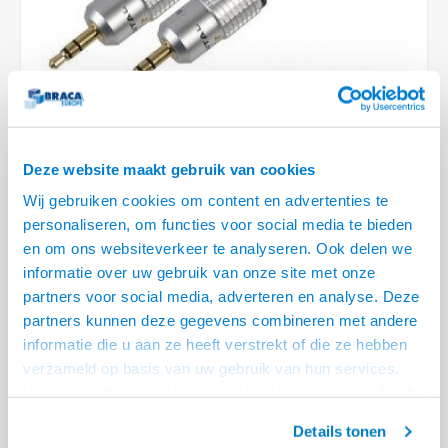
Optica
6.35 m
Plafondbeugels
Vloer/plafond/wand montage
Medische beugels
Fiets beugels
Stroomkabels
Sound
USB C 
HDMI 
Netwe
Stroo
BNC T
Coax &
RCA &
XLR &
TV standaarden
Accessoires
Monitorarm accessoires
Magnetron beugels
BNC / SDI Kabels
USB 2
HDMI 
Netwe
Overi
BNC A
Coax 
RCA &
Conne
Accessoires TV liften
Draaiplateau
Coax en F-Connector Kabels
HDMI 
Netwe
Verle
Composiet Video Kabels
Deze website maakt gebruik van cookies
HDMI 
Stekk
Wij gebruiken cookies om content en advertenties te
Audio kabels
personaliseren, om functies voor social media te bieden
€8,95
Power
en om ons websiteverkeer te analyseren. Ook delen we
18 OP VOORRAAD
XLR en Jack Kabels
informatie over uw gebruik van onze site met onze
VOOR 20.30 BESTELD, MORGEN GELEVERD!
Stroo
partners voor social media, adverteren en analyse. Deze
Speaker kabels
partners kunnen deze gegevens combineren met andere
• High Quality O.F.C. kabel
informatie die u aan ze heeft verstrekt of die ze hebben
• Metalen connectoren met trekontlasting
verzameld op basis van uw gebruik van hun services.
• Zeer flexibel, 24 karaats vergulde contacten
Lees meer
Het chatcontact is alleen mogelijk als u de cookies heeft
geaccepteerd.
Offerte aanvragen? Bel, mail, chat of maak een login aan! (075 - 655
Details tonen
55 80 of mail naar
info@braca.nl
)