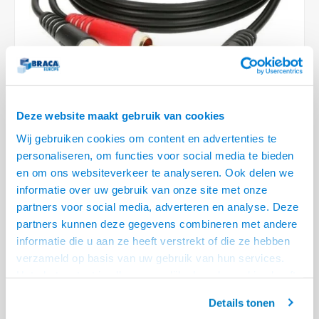
Optica
6.35 m
Plafondbeugels
Vloer/plafond/wand montage
Medische beugels
Fiets beugels
Stroomkabels
Sound
USB C 
HDMI 
Netwe
Stroo
BNC T
Coax &
RCA &
XLR &
TV standaarden
Accessoires
Monitorarm accessoires
Magnetron beugels
BNC / SDI Kabels
USB 2
HDMI 
Netwe
Overi
BNC A
Coax 
RCA &
Conne
Accessoires TV liften
Draaiplateau
Coax en F-Connector Kabels
HDMI 
Netwe
Verle
Composiet Video Kabels
Deze website maakt gebruik van cookies
HDMI 
Stekk
Wij gebruiken cookies om content en advertenties te
Audio kabels
personaliseren, om functies voor social media te bieden
€9,95
Power
en om ons websiteverkeer te analyseren. Ook delen we
XLR en Jack Kabels
informatie over uw gebruik van onze site met onze
LEVERTIJD 2 TOT 3 DAGEN
Stroo
partners voor social media, adverteren en analyse. Deze
Speaker kabels
• 2x Tulp naar Haakse Mini Jack kabel
partners kunnen deze gegevens combineren met andere
• Duurzame kabel, storingsvrije overdracht
informatie die u aan ze heeft verstrekt of die ze hebben
verzameld op basis van uw gebruik van hun services.
• Flexibele anti-knik PVC mantel
Lees meer
Het chatcontact is alleen mogelijk als u de cookies heeft
Offerte aanvragen? Bel, mail, chat of maak een login aan! (075 - 655
geaccepteerd.
55 80 of mail naar
info@braca.nl
)
Details tonen