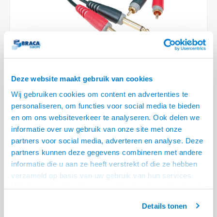
Optica
6.35 m
Plafondbeugels
Vloer/plafond/wand montage
Medische beugels
Fiets beugels
Stroomkabels
Sound
USB C 
HDMI 
Netwe
Stroo
BNC T
Coax &
RCA &
XLR &
TV standaarden
Accessoires
Monitorarm accessoires
Magnetron beugels
BNC / SDI Kabels
USB 2
HDMI 
Netwe
Overi
BNC A
Coax 
RCA &
Conne
Accessoires TV liften
Draaiplateau
Coax en F-Connector Kabels
HDMI 
Netwe
Verle
Composiet Video Kabels
Deze website maakt gebruik van cookies
HDMI 
Stekk
Wij gebruiken cookies om content en advertenties te
Audio kabels
personaliseren, om functies voor social media te bieden
€14,17
Power
en om ons websiteverkeer te analyseren. Ook delen we
XLR en Jack Kabels
informatie over uw gebruik van onze site met onze
LEVERTIJD 2 TOT 3 DAGEN
Stroo
partners voor social media, adverteren en analyse. Deze
Speaker kabels
• Hoogwaardige kwaliteit kabel
partners kunnen deze gegevens combineren met andere
• 24 karaats vergulde contacten
informatie die u aan ze heeft verstrekt of die ze hebben
verzameld op basis van uw gebruik van hun services.
• Gegoten RCA connectoren met trekontlasting
Lees meer
Het chatcontact is alleen mogelijk als u de cookies heeft
Offerte aanvragen? Bel, mail, chat of maak een login aan! (075 - 655
geaccepteerd.
55 80 of mail naar
info@braca.nl
)
Details tonen