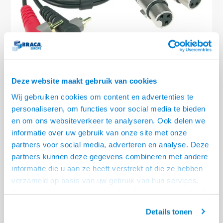
Optica
6.35 m
Plafondbeugels
Vloer/plafond/wand montage
Medische beugels
Fiets beugels
Stroomkabels
Sound
USB C 
HDMI 
Netwe
Stroo
BNC T
Coax &
RCA &
XLR &
TV standaarden
Accessoires
Monitorarm accessoires
Magnetron beugels
BNC / SDI Kabels
USB 2
HDMI 
Netwe
Overi
BNC A
Coax 
RCA &
Conne
Accessoires TV liften
Draaiplateau
Coax en F-Connector Kabels
HDMI 
Netwe
Verle
Composiet Video Kabels
Deze website maakt gebruik van cookies
HDMI 
Stekk
Wij gebruiken cookies om content en advertenties te
Audio kabels
personaliseren, om functies voor social media te bieden
€17,94
Power
en om ons websiteverkeer te analyseren. Ook delen we
XLR en Jack Kabels
informatie over uw gebruik van onze site met onze
LEVERTIJD 2 TOT 3 DAGEN
Stroo
partners voor social media, adverteren en analyse. Deze
Speaker kabels
• Hoge kwaliteit kabel met 24 karaats vervulde contacten
partners kunnen deze gegevens combineren met andere
• Aangegoten connectoren met kleurcodering
informatie die u aan ze heeft verstrekt of die ze hebben
verzameld op basis van uw gebruik van hun services.
• Kunststof kappen voorzien van trekontlasting
Lees meer
Het chatcontact is alleen mogelijk als u de cookies heeft
Offerte aanvragen? Bel, mail, chat of maak een login aan! (075 - 655
geaccepteerd.
55 80 of mail naar
info@braca.nl
)
Details tonen