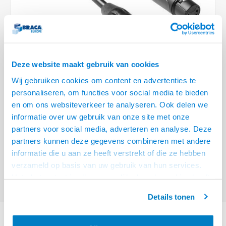
Optica
6.35 m
Plafondbeugels
Vloer/plafond/wand montage
Medische beugels
Fiets beugels
Stroomkabels
Sound
USB C 
HDMI 
Netwe
Stroo
BNC T
Coax &
RCA &
XLR &
TV standaarden
Accessoires
Monitorarm accessoires
Magnetron beugels
BNC / SDI Kabels
USB 2
HDMI 
Netwe
Overi
BNC A
Coax 
RCA &
Conne
Accessoires TV liften
Draaiplateau
Coax en F-Connector Kabels
Deze website maakt gebruik van cookies
HDMI 
Netwe
Verle
Wij gebruiken cookies om content en advertenties te
Composiet Video Kabels
personaliseren, om functies voor social media te bieden
HDMI 
Stekk
en om ons websiteverkeer te analyseren. Ook delen we
Audio kabels
€90,95
informatie over uw gebruik van onze site met onze
Power
VOOR 15:00 BESTELD, MORGEN GELEVERD!
partners voor social media, adverteren en analyse. Deze
XLR en Jack Kabels
partners kunnen deze gegevens combineren met andere
Stroo
Amphenol XLR DMX 512 aansluitkabel 20,00 m
Lees meer
informatie die u aan ze heeft verstrekt of die ze hebben
Speaker kabels
verzameld op basis van uw gebruik van hun services.
Offerte aanvragen? Bel, mail, chat of maak een login aan! (075 - 655
Het chatcontact is alleen mogelijk als u de cookies heeft
55 80 of mail naar
info@braca.nl
)
geaccepteerd.
Details tonen
PRODUCTOMSCHRIJVING