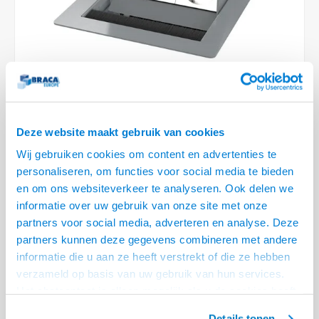
Optica
6.35 m
Plafondbeugels
Vloer/plafond/wand montage
Medische beugels
Fiets beugels
Stroomkabels
Sound
USB C 
HDMI 
Netwe
Stroo
BNC T
Coax &
RCA &
XLR &
TV standaarden
Accessoires
Monitorarm accessoires
Magnetron beugels
BNC / SDI Kabels
USB 2
HDMI 
Netwe
Overi
BNC A
Coax 
RCA &
Conne
Accessoires TV liften
Draaiplateau
Coax en F-Connector Kabels
HDMI 
Netwe
Verle
Composiet Video Kabels
Deze website maakt gebruik van cookies
HDMI 
Stekk
Audio kabels
Wij gebruiken cookies om content en advertenties te
Power
personaliseren, om functies voor social media te bieden
€290,95
XLR en Jack Kabels
en om ons websiteverkeer te analyseren. Ook delen we
Stroo
informatie over uw gebruik van onze site met onze
LEVERTIJD 2 TOT 3 DAGEN
Speaker kabels
partners voor social media, adverteren en analyse. Deze
• 1x Stroom, 1 x USB A lader (2x USB female)
partners kunnen deze gegevens combineren met andere
• Inbouwdiepte 65 mm, voor tafelbladen tot max. 40 mm dik
informatie die u aan ze heeft verstrekt of die ze hebben
• Bekabeling netjes via de onderzijde vrijwel onzichtbaar weggewerkt
verzameld op basis van uw gebruik van hun services.
Lees meer
Het chatcontact is alleen mogelijk als u de cookies heeft
geaccepteerd.
Details tonen
Offerte aanvragen? Bel, mail, chat of maak een login aan! (075 - 655