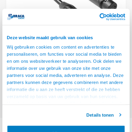
Optica
6.35 m
Plafondbeugels
Vloer/plafond/wand montage
Medische beugels
Fiets beugels
Stroomkabels
Sound
USB C 
HDMI 
Netwe
Stroo
BNC T
Coax &
RCA &
XLR &
TV standaarden
Accessoires
Monitorarm accessoires
Magnetron beugels
BNC / SDI Kabels
USB 2
HDMI 
Netwe
Overi
BNC A
Coax 
RCA &
Conne
Accessoires TV liften
Draaiplateau
Coax en F-Connector Kabels
Deze website maakt gebruik van cookies
HDMI 
Netwe
Verle
Wij gebruiken cookies om content en advertenties te
Composiet Video Kabels
personaliseren, om functies voor social media te bieden
HDMI 
Stekk
en om ons websiteverkeer te analyseren. Ook delen we
Audio kabels
€54,95
informatie over uw gebruik van onze site met onze
Power
VOOR 15:00 BESTELD, MORGEN GELEVERD!
partners voor social media, adverteren en analyse. Deze
XLR en Jack Kabels
partners kunnen deze gegevens combineren met andere
Stroo
Amphenol XLR DMX 512 aansluitkabel 10,00 m
Lees meer
informatie die u aan ze heeft verstrekt of die ze hebben
Speaker kabels
verzameld op basis van uw gebruik van hun services.
Offerte aanvragen? Bel, mail, chat of maak een login aan! (075 - 655
Het chatcontact is alleen mogelijk als u de cookies heeft
55 80 of mail naar
info@braca.nl
)
geaccepteerd.
Details tonen
PRODUCTOMSCHRIJVING