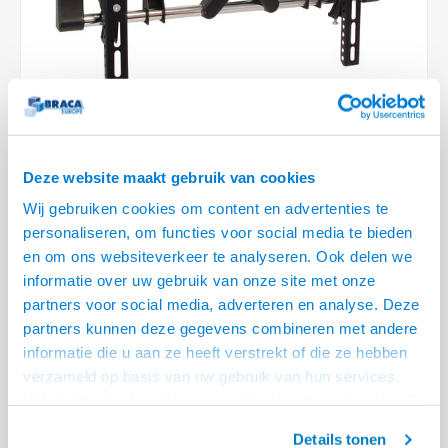
Plafondbeugels
Vloer/plafond/wand montage
Medische beugels
Fiets beugels
Stroomkabels
Sound
HDMI 
USB C
USB C 
Netwe
Stroo
BNC T
Coax &
RCA &
XLR &
TV standaarden
Accessoires
Monitorarm accessoires
Magnetron beugels
BNC / SDI Kabels
HDMI 
USB 2
Netwe
Overi
BNC A
Coax 
RCA &
Conne
Accessoires TV liften
Draaiplateau
Coax en F-Connector Kabels
HDMI 
Netwe
Verle
Composiet Video Kabels
HDMI 
Stekk
Deze website maakt gebruik van cookies
Wij gebruiken cookies om content en advertenties te
Audio kabels
€27,95
Power
personaliseren, om functies voor social media te bieden
LEVERTIJD 2 TOT 5 DAGEN
en om ons websiteverkeer te analyseren. Ook delen we
XLR en Jack Kabels
Stroo
informatie over uw gebruik van onze site met onze
• VESA 200x200 tot 400x400, max 30 kg
partners voor social media, adverteren en analyse. Deze
Speaker kabels
• Kantelbare van -5° / +15°
partners kunnen deze gegevens combineren met andere
• Afstand van de wand tot achterkant scherm 75mm
Lees meer
informatie die u aan ze heeft verstrekt of die ze hebben
verzameld op basis van uw gebruik van hun services.
Offerte aanvragen? Bel, mail, chat of maak een login aan! (075 - 655
Het chatcontact is alleen mogelijk als u de cookies heeft
55 80 of mail naar
info@braca.nl
)
geaccepteerd.
Details tonen