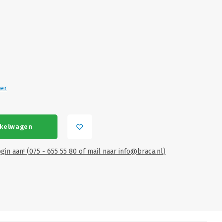
er
EO
VI
nkelwagen
gin aan! (075 - 655 55 80 of mail naar
info@braca.nl
)