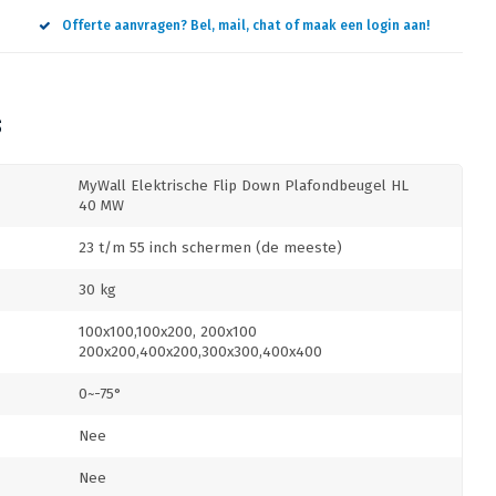
Offerte aanvragen? Bel, mail, chat of maak een login aan!
S
MyWall Elektrische Flip Down Plafondbeugel HL
40 MW
23 t/m 55 inch schermen (de meeste)
30 kg
100x100,100x200, 200x100
200x200,400x200,300x300,400x400
0~-75°
Nee
Nee