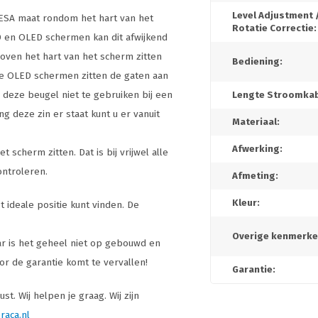
Level Adjustment 
ESA maat rondom het hart van het
Rotatie Correctie:
LED en OLED schermen kan dit afwijkend
ven het hart van het scherm zitten
Bediening:
te OLED schermen zitten de gaten aan
n deze beugel niet te gebruiken bij een
Lengte Stroomkab
 deze zin er staat kunt u er vanuit
Materiaal:
Afwerking:
cherm zitten. Dat is bij vrijwel alle
ontroleren.
Afmeting:
Kleur:
 ideale positie kunt vinden. De
Overige kenmerke
ar is het geheel niet op gebouwd en
or de garantie komt te vervallen!
Garantie:
t. Wij helpen je graag. Wij zijn
raca.nl