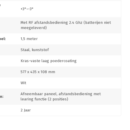
/
+3°~-3°
Met RF afstandsbediening 2.4 Ghz (batterijen niet
meegeleverd)
el:
1,5 meter
Staal, kunststof
Kras-vaste laag poedercoating
577 x 435 x 108 mm
Wit
Afneembaar paneel, afstandsbediening met
n:
learing functie (2 posities)
2 Jaar