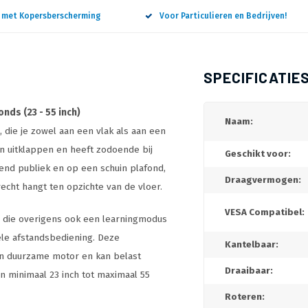
n met Kopersberscherming
Voor Particulieren en Bedrijven!
SPECIFICATIE
nds (23 - 55 inch)
Naam:
, die je zowel aan een vlak als aan een
n uitklappen en heeft zodoende bij
Geschikt voor:
gend publiek en op een schuin plafond,
Draagvermogen:
recht hangt ten opzichte van de vloer.
VESA Compatibel:
, die overigens ook een learningmodus
sele afstandsbediening. Deze
Kantelbaar:
 en duurzame motor en kan belast
Draaibaar:
 minimaal 23 inch tot maximaal 55
Roteren: