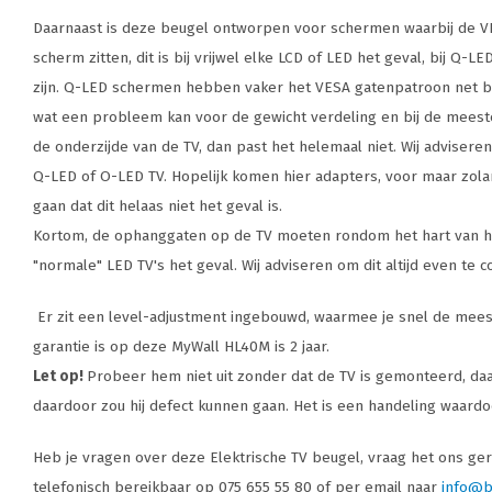
Daarnaast is deze beugel ontworpen voor schermen waarbij de V
scherm zitten, dit is bij vrijwel elke LCD of LED het geval, bij Q-
zijn. Q-LED schermen hebben vaker het VESA gatenpatroon net bo
wat een probleem kan voor de gewicht verdeling en bij de mees
de onderzijde van de TV, dan past het helemaal niet. Wij advisere
Q-LED of O-LED TV. Hopelijk komen hier adapters, voor maar zolang
gaan dat dit helaas niet het geval is.
Kortom, de ophanggaten op de TV moeten rondom het hart van het s
"normale" LED TV's het geval. Wij adviseren om dit altijd even te c
Er zit een level-adjustment ingebouwd, waarmee je snel de meest
garantie is op deze MyWall HL40M is 2 jaar.
Let op!
Probeer hem niet uit zonder dat de TV is gemonteerd, da
daardoor zou hij defect kunnen gaan. Het is een handeling waardo
Heb je vragen over deze Elektrische TV beugel, vraag het ons gerus
telefonisch bereikbaar op 075 655 55 80 of per email naar
info@b