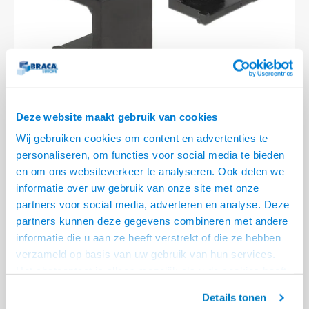
Optica
6.35 m
Plafondbeugels
Vloer/plafond/wand montage
Medische beugels
Fiets beugels
Stroomkabels
Sound
USB C 
HDMI 
Netwe
Stroo
BNC T
Coax &
RCA &
XLR &
TV standaarden
Accessoires
Monitorarm accessoires
Magnetron beugels
BNC / SDI Kabels
USB 2
HDMI 
Netwe
Overi
BNC A
Coax 
RCA &
Conne
Accessoires TV liften
Draaiplateau
Coax en F-Connector Kabels
HDMI 
Netwe
Verle
Composiet Video Kabels
Deze website maakt gebruik van cookies
HDMI 
Stekk
Wij gebruiken cookies om content en advertenties te
Audio kabels
personaliseren, om functies voor social media te bieden
€4,95
Power
en om ons websiteverkeer te analyseren. Ook delen we
1 OP VOORRAAD
XLR en Jack Kabels
informatie over uw gebruik van onze site met onze
VOOR 20.30 BESTELD, MORGEN GELEVERD!
Stroo
partners voor social media, adverteren en analyse. Deze
Speaker kabels
partners kunnen deze gegevens combineren met andere
• Blind module - Per 4 stuks
informatie die u aan ze heeft verstrekt of die ze hebben
• Geschikt voor Keystone behuizingen en frames van DeLock
verzameld op basis van uw gebruik van hun services.
• Eenvoudig in te klikken en aansluiten
Lees meer
Het chatcontact is alleen mogelijk als u de cookies heeft
geaccepteerd.
Offerte aanvragen? Bel, mail, chat of maak een login aan! (075 - 655
Details tonen
55 80 of mail naar
info@braca.nl
)