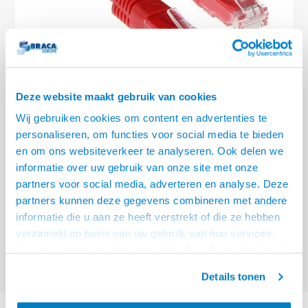
Optica
6.35 m
Plafondbeugels
Vloer/plafond/wand montage
Medische beugels
Fiets beugels
Stroomkabels
Sound
USB C 
HDMI 
Netwe
Stroo
BNC T
Coax &
RCA &
XLR &
TV standaarden
Accessoires
Monitorarm accessoires
Magnetron beugels
BNC / SDI Kabels
USB 2
HDMI 
Netwe
Overi
BNC A
Coax 
RCA &
Conne
Accessoires TV liften
Draaiplateau
Coax en F-Connector Kabels
HDMI 
Netwe
Verle
Deze website maakt gebruik van cookies
Composiet Video Kabels
Wij gebruiken cookies om content en advertenties te
HDMI 
Stekk
personaliseren, om functies voor social media te bieden
Audio kabels
€4,95
en om ons websiteverkeer te analyseren. Ook delen we
Power
informatie over uw gebruik van onze site met onze
VOOR 15:00 BESTELD, MORGEN GELEVERD!
XLR en Jack Kabels
partners voor social media, adverteren en analyse. Deze
Stroo
partners kunnen deze gegevens combineren met andere
ACT Rode 1 meter U/UTP CAT6A patchkabels met RJ45 connectoren
Lees
Speaker kabels
informatie die u aan ze heeft verstrekt of die ze hebben
meer
verzameld op basis van uw gebruik van hun services.
Offerte aanvragen? Bel, mail, chat of maak een login aan! (075 - 655
Het chatcontact is alleen mogelijk als u de cookies heeft
55 80 of mail naar
info@braca.nl
)
geaccepteerd.
Details tonen